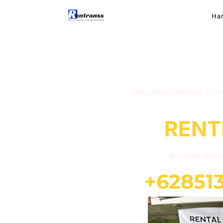
Ha
Sewa Motor Su
Bisa Antar Jemput di Se
RENT
Booking sekar
+62851