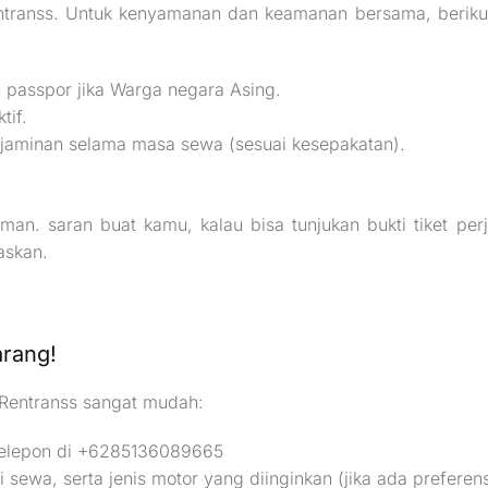
transs. Untuk kenyamanan dan keamanan bersama, berikut
u passpor jika Warga negara Asing.
tif.
ai jaminan selama masa sewa (sesuai kesepakatan).
. saran buat kamu, kalau bisa tunjukan bukti tiket perja
askan.
rang!
i Rentranss sangat mudah:
Telepon di +6285136089665
sewa, serta jenis motor yang diinginkan (jika ada preferens