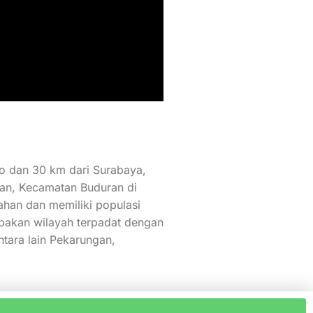
jo dan 30 km dari Surabaya,
tan, Kecamatan Buduran di
ahan dan memiliki populasi
pakan wilayah terpadat dengan
ntara lain Pekarungan,