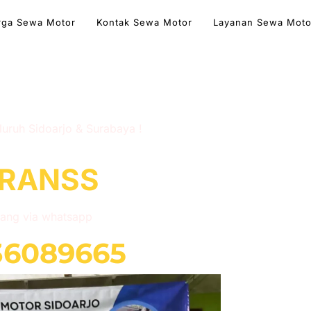
rga Sewa Motor
Kontak Sewa Motor
Layanan Sewa Moto
kodono Sidoarjo
luruh Sidoarjo & Surabaya !
RANSS
ang via whatsapp
36089665