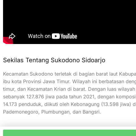
Sekilas Tentang Sukodono Sidoarjo
Kecamatan Sukodono terletak di bagian barat laut Kabupat
ibu kota Provinsi Jawa Timur. Wilayah ini berbatasan de
timur, dan Kecamatan Krian di barat. Dengan luas wilayah
sebanyak 127.876 jiwa pada tahun 2021, dengan komposi
14.173 penduduk, diikuti oleh Kebonagung (13.598 jiwa) 
Pademonegoro, Plumbungan, dan Bangsri.