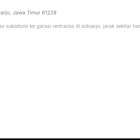
doarjo, Jawa Timur 61228
as sukodono ke garasi rentranss di sidoarjo. jarak sekitar h