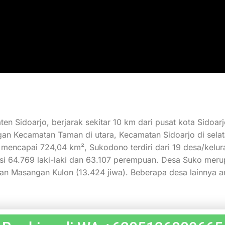
en Sidoarjo, berjarak sekitar 10 km dari pusat kota Sidoar
ngan Kecamatan Taman di utara, Kecamatan Sidoarjo di sela
 mencapai 724,04 km², Sukodono terdiri dari 19 desa/kelur
si 64.769 laki-laki dan 63.107 perempuan. Desa Suko meru
dan Masangan Kulon (13.424 jiwa). Beberapa desa lainnya a