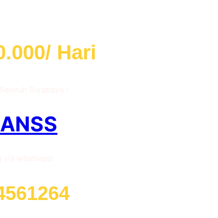
r Surabaya
.000/ Hari
 Seluruh Surabaya !
RANSS
g via whatsapp
4561264