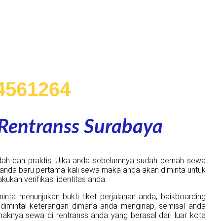
dalam waktu terbatas, berani mengemudi di Surabaya,
ransportasi ke beberapa titik, tidak ingin repot dengan
g via whatsapp
4561264
Rentranss Surabaya
ah dan praktis. Jika anda sebelumnya sudah pernah sewa
a anda baru pertama kali sewa maka anda akan diminta untuk
ukan verifikasi identitas anda.
inta menunjukan bukti tiket perjalanan anda, baikboarding
n dimintai keterangan dimana anda menginap, semisal anda
naknya sewa di rentranss anda yang berasal dari luar kota