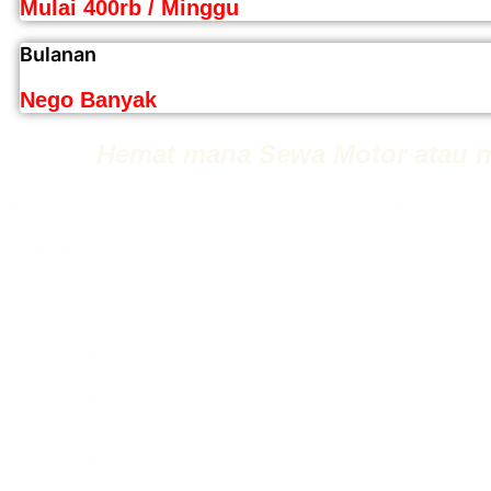
Mulai 400rb / Minggu
Bulanan
Nego Banyak
Hemat mana Sewa Motor atau na
Perbandingan sewa motor dan ojek online di Surabaya: 
Sewa Motor:
Cocok untuk: Keliling banyak tempat (3+ lokasi/hari), perj
mengemudi dan punya SIM C.
Keuntungan: Lebih hemat untuk perjalanan intensif, fleksibe
Kerugian: Perlu SIM C, risiko lalu lintas Surabaya yang rama
Perkiraan Biaya: Rp100.000-Rp180.000/hari (termasuk sew
Ojek Online:
Cocok untuk: Perjalanan singkat (1-2 trip/hari), sendiri, t
Keuntungan: Hemat tenaga, biaya tetap per trip, aman (tida
Kerugian: Lebih mahal untuk eksplorasi intensif, tergantung
Perkiraan Biaya: Rp30.000-Rp75.000/hari (untuk 2-3 trip).