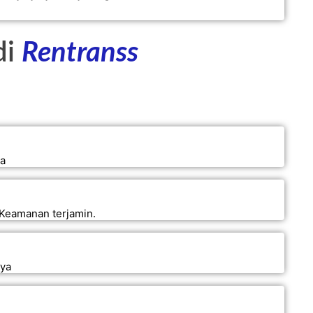
di
Rentranss
ya
 Keamanan terjamin.
nya