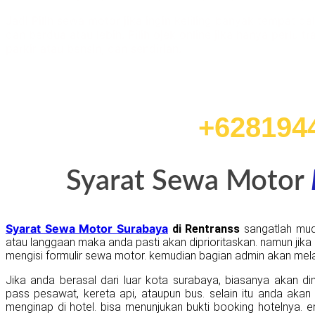
Jadi Pilih sewa motor jika ingin keliling banyak tempat 
dan berdua atau lebih. Pilih ojek online jika hanya perlu t
parkir atau bensin, dan sendirian.
Booking sekaran
+628194
Syarat Sewa Motor
Syarat Sewa Motor Surabaya
di Rentranss
sangatlah mud
atau langgaan maka anda pasti akan diprioritaskan. namun jik
mengisi formulir sewa motor. kemudian bagian admin akan melak
Jika anda berasal dari luar kota surabaya, biasanya akan dim
pass pesawat, kereta api, ataupun bus. selain itu anda aka
menginap di hotel. bisa menunjukan bukti booking hotelnya. e