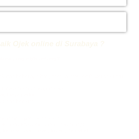
ik Ojek online di Surabaya ?
Mana yang lebih untung ?
alanan beberapa hari, berdua atau lebih, percaya diri
l, bisa berhenti kapan saja.
i, biaya parkir.
a dan bensin).
idak ingin repot mengemudi.
k perlu khawatir parkir atau tilang).
 ketersediaan driver, kurang fleksibel.