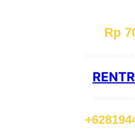
Sewa Moto
Mulai
Rp 70
Bisa Antar Jemput di
RENT
Booking sekaran
+628194