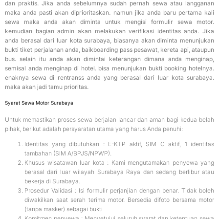
dan praktis. Jika anda sebelumnya sudah pernah sewa atau langganan
maka anda pasti akan diprioritaskan. namun jika anda baru pertama kali
sewa maka anda akan diminta untuk mengisi formulir sewa motor.
kemudian bagian admin akan melakukan verifikasi identitas anda. Jika
anda berasal dari luar kota surabaya, biasanya akan diminta menunjukan
bukti tiket perjalanan anda, baikboarding pass pesawat, kereta api, ataupun
bus. selain itu anda akan dimintai keterangan dimana anda menginap,
semisal anda menginap di hotel. bisa menunjukan bukti booking hotelnya.
enaknya sewa di rentranss anda yang berasal dari luar kota surabaya.
maka akan jadi tamu prioritas.
Syarat Sewa Motor Surabaya
Untuk memastikan proses sewa berjalan lancar dan aman bagi kedua belah
pihak, berikut adalah persyaratan utama yang harus Anda penuhi:
Identitas yang dibutuhkan : E-KTP aktif, SIM C aktif, 1 identitas
tambahan (SIM A/BPJS/NPWP).
Khusus wisatawan luar kota : Kami mengutamakan penyewa yang
berasal dari luar wilayah Surabaya Raya dan sedang berlibur atau
bekerja di Surabaya.
Prosedur Validasi : Isi formulir perjanjian dengan benar. Tidak boleh
diwakilkan saat serah terima motor. Bersedia difoto bersama motor
(tanpa masker) sebagai bukti
Komitmen penyewa : Menyetujui seluruh syarat dan ketentuan sewa