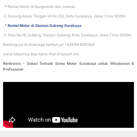
📍 Rental Motor di Bungurasih dan Juanda
Jl. Gunung Anyar Tengah VII No.20c, Kota Surabaya, Jawa Timur 60294
📍
Rental Motor di Stasiun Gubeng Surabaya
Jl. Nias No.18, Gubeng, Stasiun Gubeng, Kota Surabaya, Jawa Timur 60294
Bookingnya di whatsapp berikut ya! +6281944561264
untuk lokasinya bisa kamu lihat di bawah sini
Rentranss – Solusi Terbaik Sewa Motor Surabaya untuk Wisatawan &
Profesional