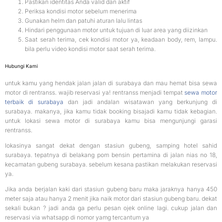
Pastikan identitas Anda valid dan aktif
Periksa kondisi motor sebelum menerima
Gunakan helm dan patuhi aturan lalu lintas
Hindari penggunaan motor untuk tujuan di luar area yang diizinkan
Saat serah terima, cek kondisi motor ya, keadaan body, rem, lampu.
bila perlu video kondisi motor saat serah terima.
Hubungi Kami
untuk kamu yang hendak jalan jalan di surabaya dan mau hemat bisa sewa
motor di rentranss. wajib reservasi ya! rentranss menjadi tempat
sewa motor
terbaik di surabaya
dan jadi andalan wisatawan yang berkunjung di
surabaya. makanya, jika kamu tidak booking bisajadi kamu tidak kebagian.
untuk lokasi sewa motor di surabaya kamu bisa mengunjungi garasi
rentranss.
lokasinya sangat dekat dengan stasiun gubeng, samping hotel sahid
surabaya. tepatnya di belakang pom bensin pertamina di jalan nias no 18,
kecamatan gubeng surabaya. sebelum kesana pastikan melakukan reservasi
ya.
Jika anda berjalan kaki dari stasiun gubeng baru maka jaraknya hanya 450
meter saja atau hanya 2 menit jika naik motor dari stasiun gubeng baru. dekat
sekali bukan ? jadi anda ga perlu pesan ojek online lagi. cukup jalan dan
reservasi via whatsapp di nomor yamg tercantum ya