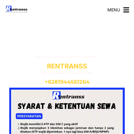
MENU
Syarat Ketentuan Sewa Motor
Surabaya
Bisa Antar Jemput di Seluruh Surabaya !
RENTRANSS
Booking sekarang via whatsapp
+6281944561264