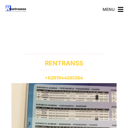
MENU
Rute Kereta Stasiun Gubeng
Surabaya
Sewa Motor Bisa Antar Jemput di Seluruh Surabaya !
RENTRANSS
Booking sekarang via whatsapp
+6281944561264