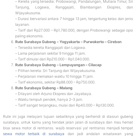
– Kereta yang tersedia: Probowangi, Pandalungan, Mutiara Timur, Sri
Tanjung, Logawa, Ranggajati, Blambangan Ekspres, dan
Wijayakusuma.
– Durasi bervariasi antara 7 hingga 13 jam, tergantung kelas dan jenis
layanan.
– Tarif dari Rp27.000 – Rp1.780.000, dengan Probowangi sebagai opsi
paling ekonomis.
Rute Surabaya Gubeng – Yogyakarta – Purwokerto – Cirebon
– Tersedia kereta Ranggajati dan Logawa.
– Lama perjalanan sekitar 9 hingga 11 jam.
– Tarif dimulai dari Rp210.000 – Rp1.040.000.
Rute Surabaya Gubeng – Lempuyangan – Cilacap
– Pilihan kereta: Sri Tanjung dan Wijayakusuma.
– Perjalanan memakan waktu 10 hingga 11 jam.
– Tarif ekonomis, sekitar Rp88.000 – Rp750.000.
Rute Surabaya Gubeng – Malang
– Dilayani oleh Arjuno Ekspres dan Jayabaya.
– Waktu tempuh pendek, hanya 2–3 jam.
– Tarif sangat terjangkau, mulai dari Rp40.000 – Rp130.000.
Rute ini juga melayani tujuan sebaliknya yang berhendi di stasiun gubeng
surabaya. untuk kamu yang hendak jalan jalan di surabaya dan mau hemat
bisa sewa motor di rentranss. wajib reservasi ya! rentranss menjadi tempat
sewa motor terbaik di surabaya
dan jadi andalan wisatawan yang