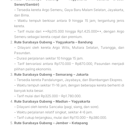
Senen/Gambir)
– Tersedia kereta Argo Semeru, Gaya Baru Malam Selatan, Jayakarta,
dan Bima.
– Waktu tempuh berkisar antara 9 hingga 15 jam, tergantung jenis
kereta.
– Tarif mulai dari **Rp315.000 hingga Rp1.425.000**, dengan Argo
Semeru sebagai kereta cepat dan premium.
Rute Surabaya Gubeng – Yogyakarta – Bandung
– Dilayani oleh kereta Argo Wilis, Mutiara Selatan, Turangga, dan
Pasundan.
– Durasi perjalanan sekitar 10 hingga 15 jam.
– Tarif bervariasi antara Rp170.000 – Rp870.000, Pasundan menjadi
pilihan paling ekonomis.
Rute Surabaya Gubeng – Semarang – Jakarta
– Tersedia kereta Pandalungan, Jayabaya, dan Blambangan Ekspres.
– Waktu tempuh sekitar 11–16 jam, dengan beberapa kereta berhenti di
banyak kota besar.
– Tarif mulai dari Rp325.000 – Rp1.780.000.
Rute Surabaya Gubeng – Madiun – Yogyakarta
– Dilayani oleh kereta Sancaka (pagi, siang, dan sore).
– Waktu perjalanan relatif singkat, sekitar 4–6 jam.
– Tarif cukup terjangkau, mulai dari Rp110.000 – Rp380.000.
Rute Surabaya Gubeng – Jember – Ketapang