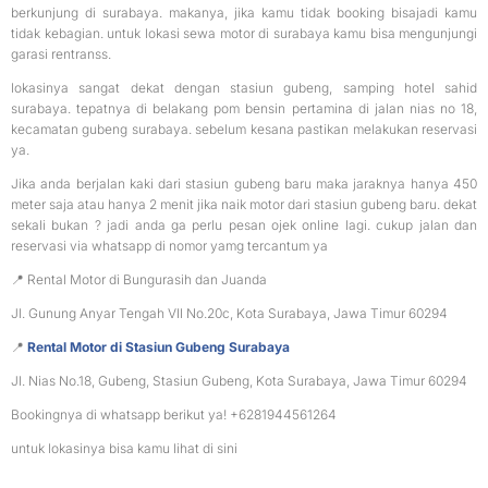
berkunjung di surabaya. makanya, jika kamu tidak booking bisajadi kamu
tidak kebagian. untuk lokasi sewa motor di surabaya kamu bisa mengunjungi
garasi rentranss.
lokasinya sangat dekat dengan stasiun gubeng, samping hotel sahid
surabaya. tepatnya di belakang pom bensin pertamina di jalan nias no 18,
kecamatan gubeng surabaya. sebelum kesana pastikan melakukan reservasi
ya.
Jika anda berjalan kaki dari stasiun gubeng baru maka jaraknya hanya 450
meter saja atau hanya 2 menit jika naik motor dari stasiun gubeng baru. dekat
sekali bukan ? jadi anda ga perlu pesan ojek online lagi. cukup jalan dan
reservasi via whatsapp di nomor yamg tercantum ya
📍 Rental Motor di Bungurasih dan Juanda
Jl. Gunung Anyar Tengah VII No.20c, Kota Surabaya, Jawa Timur 60294
📍
Rental Motor di Stasiun Gubeng Surabaya
Jl. Nias No.18, Gubeng, Stasiun Gubeng, Kota Surabaya, Jawa Timur 60294
Bookingnya di whatsapp berikut ya! +6281944561264
untuk lokasinya bisa kamu lihat di sini