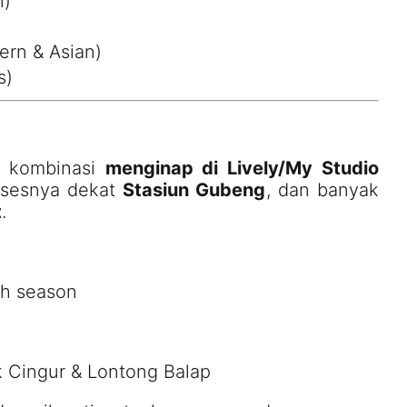
l)
ern & Asian)
s)
, kombinasi
menginap di Lively/My Studio
Aksesnya dekat
Stasiun Gubeng
, dan banyak
t
.
gh season
k Cingur & Lontong Balap