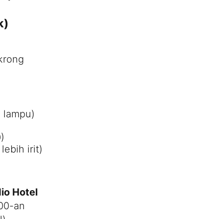
k)
gkrong
 lampu)
)
ebih irit)
io Hotel
00-an