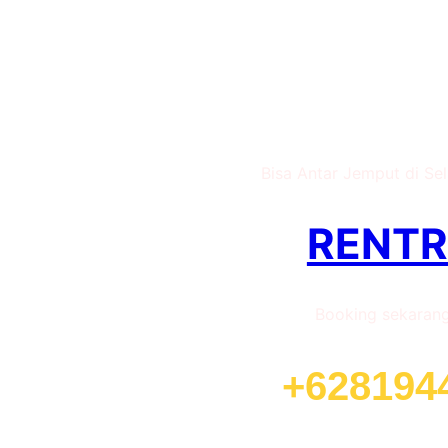
Sewa Motor Livel
Sura
Bisa Antar Jemput di Se
RENT
Booking sekaran
+628194