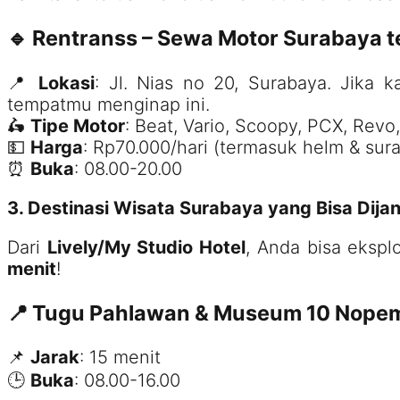
🔹 Rentranss – Sewa Motor Surabaya t
📍
Lokasi
: Jl. Nias no 20, Surabaya. Jika 
tempatmu menginap ini.
🛵
Tipe Motor
: Beat, Vario, Scoopy, PCX, Rev
💵
Harga
: Rp70.000/hari (termasuk helm & sura
⏰
Buka
: 08.00-20.00
3. Destinasi Wisata Surabaya yang Bisa Dij
Dari
Lively/My Studio Hotel
, Anda bisa eksp
menit
!
📍 Tugu Pahlawan & Museum 10 Nope
📌
Jarak
: 15 menit
🕒
Buka
: 08.00-16.00