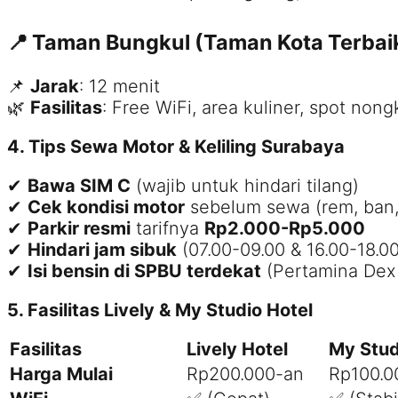
📍 Taman Bungkul (Taman Kota Terbai
📌
Jarak
: 12 menit
🌿
Fasilitas
: Free WiFi, area kuliner, spot non
4. Tips Sewa Motor & Keliling Surabaya
✔
Bawa SIM C
(wajib untuk hindari tilang)
✔
Cek kondisi motor
sebelum sewa (rem, ban,
✔
Parkir resmi
tarifnya
Rp2.000-Rp5.000
✔
Hindari jam sibuk
(07.00-09.00 & 16.00-18.00
✔
Isi bensin di SPBU terdekat
(Pertamina Dex l
5. Fasilitas Lively & My Studio Hotel
Fasilitas
Lively Hotel
My Stud
Harga Mulai
Rp200.000-an
Rp100.0