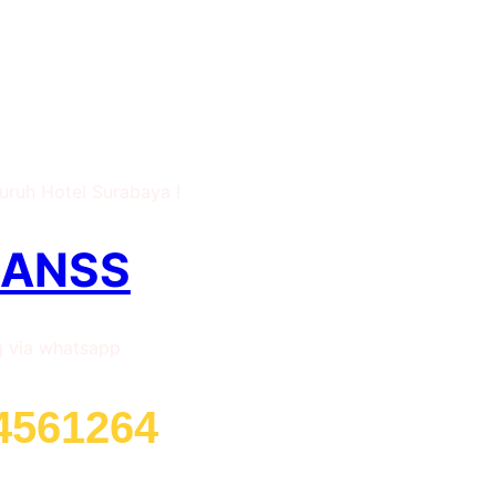
y My Studio Hotel
baya
luruh Hotel Surabaya !
RANSS
g via whatsapp
4561264