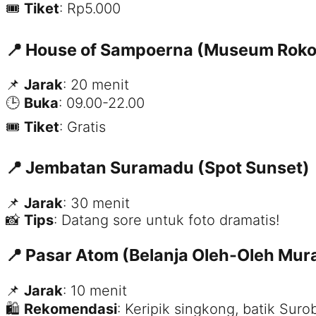
🎟
Tiket
: Rp5.000
📍 House of Sampoerna (Museum Roko
📌
Jarak
: 20 menit
🕒
Buka
: 09.00-22.00
🎟
Tiket
: Gratis
📍 Jembatan Suramadu (Spot Sunset)
📌
Jarak
: 30 menit
📸
Tips
: Datang sore untuk foto dramatis!
📍 Pasar Atom (Belanja Oleh-Oleh Mur
📌
Jarak
: 10 menit
🛍
Rekomendasi
: Keripik singkong, batik Sur