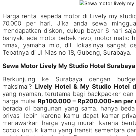
Harga rental sepeda motor di Lively my studi
70.000 per hari. Jika anda sewa minggu
mendapatkan diskon, cukup bayar 6 hari saja
banyak. ada motor bebek revo, motor matic h
nmax, yamaha mio, dll. lokasinya sangat d
Tepatnya di Jl Nias no 18, Gubeng, Surabaya.
Sewa Motor Lively My Studio Hotel Surabay
Berkunjung ke Surabaya dengan budget 
maksimal?
Lively Hotel & My Studio Hotel 
yang nyaman, terutama bagi backpacker dan u
harga mulai
Rp100.000 – Rp200.000-an per
berada di bangunan yang sama. hanya beda 
privasi lebih karena kamu dapat kamar priv
menawarkan harga yang murah karena bentun
cocok untuk kamu yang transit sementara da