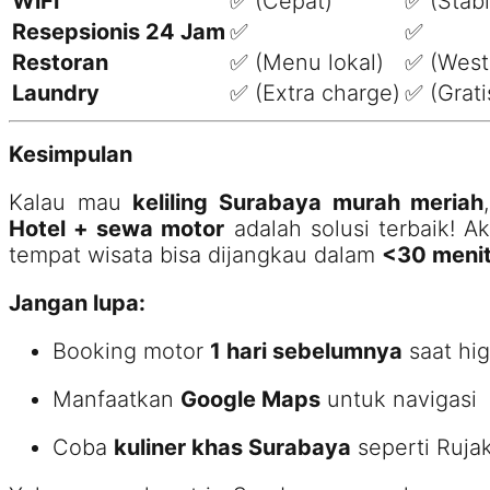
WiFi
✅ (Cepat)
✅ (Stabi
Resepsionis 24 Jam
✅
✅
Restoran
✅ (Menu lokal)
✅ (West
Laundry
✅ (Extra charge)
✅ (Grati
Kesimpulan
Kalau mau
keliling Surabaya murah meriah
Hotel + sewa motor
adalah solusi terbaik! 
tempat wisata bisa dijangkau dalam
<30 meni
Jangan lupa:
Booking motor
1 hari sebelumnya
saat hi
Manfaatkan
Google Maps
untuk navigasi
Coba
kuliner khas Surabaya
seperti Ruja