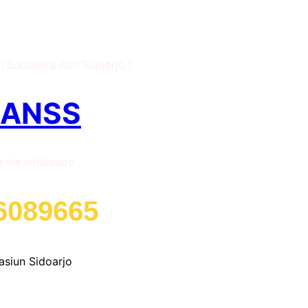
tasiun Sidoarjo
h Surabaya dan Sidoarjo !
RANSS
g via whatsapp
6089665