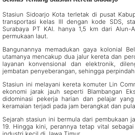
Stasiun Sidoarjo Kota terletak di pusat Kabu
transportasi kelas III dengan kode SDS, sta
Surabaya PT KAI. hanya 1,5 km dari Alun-Al
permukaan laut.
Bangunannya memadukan gaya kolonial Belan
utamanya mencakup dua jalur kereta dan peron
layanan konvensional dan elektronik, dile
jembatan penyeberangan, sehingga perpindahan
Stasiun ini melayani kereta komuter Lin Com
ekonomi jarak jauh seperti Blambangan Ek
didominasi pekerja harian dan pelajar yang
keramaian terjadi pada jam berangkat dan pula
Sejarah stasiun ini bermula dari pembukaan j
19. Hingga kini, perannya tetap vital sebaga
industri kecil di Jawa Timur.