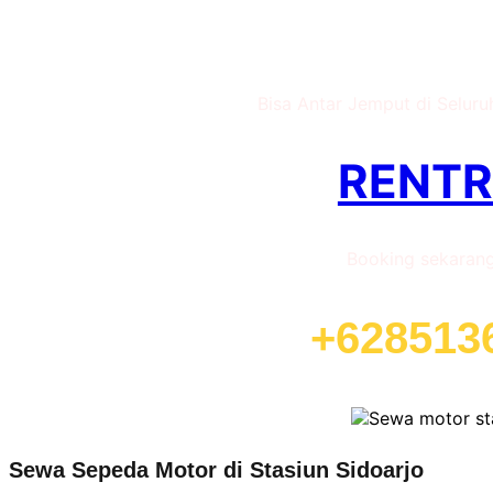
Sewa Motor di S
Bisa Antar Jemput di Seluru
RENT
Booking sekaran
+628513
Sewa Sepeda Motor di Stasiun Sidoarjo